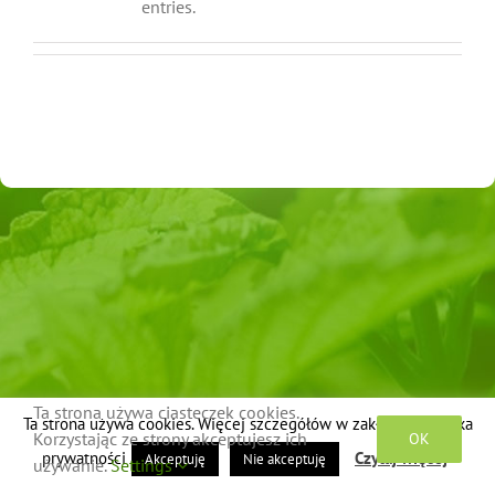
entries.
Ta strona używa ciasteczek cookies.
Ta strona używa cookies. Więcej szczegółów w zakładce polityka
Copyright osadamazurska.pl
Korzystając ze strony akceptujesz ich
OK
prywatności
Czytaj więcej
Akceptuję
Nie akceptuję
używanie.
Settings