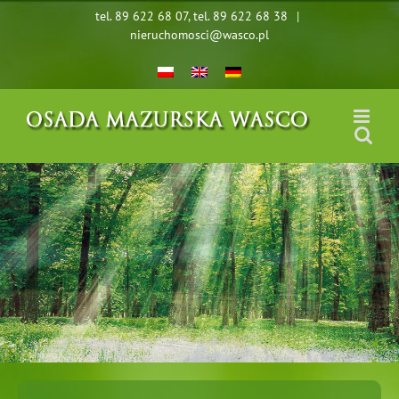
Skip
tel. 89 622 68 07
,
tel. 89 622 68 38
|
to
nieruchomosci@wasco.pl
content