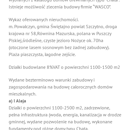
Istnieje możliwość zlecenia budowy firmie “WASCO”.
Wykaz oferowanych nieruchomości.
m. Powałczyn, gmina Świętajno powiat Szczytno, droga
krajowa nr 58,Równina Mazurska, polana w Puszczy
Piskiej,śródleśne, czyste jezioro Nożyce ok. 70ha
(otoczone lasem sosnowym bez żadnej zabudowy).
Plaża piaszczysta, łagodne zejście.
Działki budowlane 8%VAT o powierzchni 1100-1500 m2
Wydane bezterminowo warunki zabudowy i
zagospodarowania na budowę całorocznych domów
mieszkalnych.
a) I Aleja
Działki o powierzchni 1100-2500 m2, zadrzewione,
pełna infrastruktura (woda, energia, kanalizacja w drodze
gminnej, wydane pozwolenie na budowę, wykonane
fundamenty pod różne domy typu Chata.