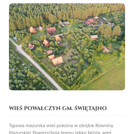
WIEŚ POWAŁCZYN GM. ŚWIĘTAJNO
Typowa mazurska wieś położna w obrębie Równiny
Mazurskiej. Powierzchnia terenu lekko falista, wieś