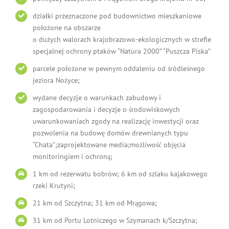
działki przeznaczone pod budownictwo mieszkaniowe
położone na obszarze
o dużych walorach krajobrazowo-ekologicznych w strefie
specjalnej ochrony ptaków “Natura 2000” “Puszcza Piska”
parcele położone w pewnym oddaleniu od śródleśnego
jeziora Nożyce;
wydane decyzje o warunkach zabudowy i
zagospodarowania i decyzje o środowiskowych
uwarunkowaniach zgody na realizację inwestycji oraz
pozwolenia na budowę domów drewnianych typu
“Chata”;zaprojektowane media;możliwość objęcia
monitoringiem i ochroną;
1 km od rezerwatu bobrów; 6 km od szlaku kajakowego
rzeki Krutyni;
21 km od Szczytna; 31 km od Mrągowa;
31 km od Portu Lotniczego w Szymanach k/Szczytna;