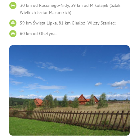
30 km od Rucianego-Nidy, 39 km od Mikołajek (Szlak
Wielkich Jezior Mazurskich);
59 km Święta Lipka, 81 km Gierłoż- Wilczy Szaniec;
60 km od Olsztyna.