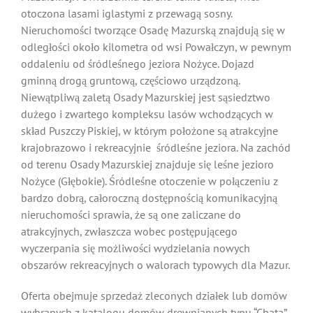
otoczona lasami iglastymi z przewagą sosny.
Nieruchomości tworzące Osadę Mazurską znajdują się w
odległości około kilometra od wsi Powałczyn, w pewnym
oddaleniu od śródleśnego jeziora Nożyce. Dojazd
gminną drogą gruntową, częściowo urządzoną.
Niewątpliwą zaletą Osady Mazurskiej jest sąsiedztwo
dużego i zwartego kompleksu lasów wchodzących w
skład Puszczy Piskiej, w którym położone są atrakcyjne
krajobrazowo i rekreacyjnie śródleśne jeziora. Na zachód
od terenu Osady Mazurskiej znajduje się leśne jezioro
Nożyce (Głębokie). Śródleśne otoczenie w połączeniu z
bardzo dobrą, całoroczną dostępnością komunikacyjną
nieruchomości sprawia, że są one zaliczane do
atrakcyjnych, zwłaszcza wobec postępującego
wyczerpania się możliwości wydzielania nowych
obszarów rekreacyjnych o walorach typowych dla Mazur.
Oferta obejmuje sprzedaż zleconych działek lub domów
wybranych z katalogu domów drewnianych typu “Chata”.